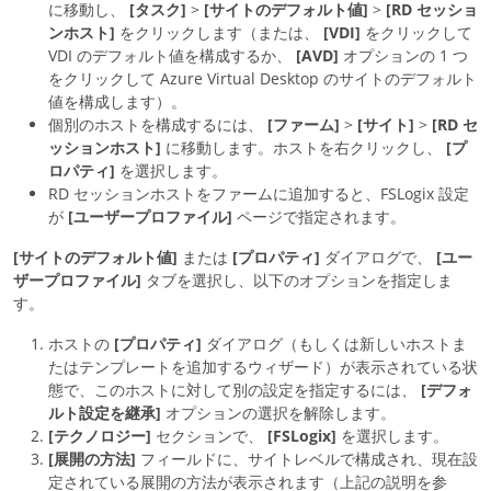
に移動し、
[タスク]
>
[サイトのデフォルト値]
>
[RD セッショ
ンホスト]
をクリックします（または、
[VDI]
をクリックして
VDI のデフォルト値を構成するか、
[AVD]
オプションの 1 つ
をクリックして Azure Virtual Desktop のサイトのデフォルト
値を構成します）。
個別のホストを構成するには、
[ファーム]
>
[サイト]
>
[RD セ
ッションホスト]
に移動します。ホストを右クリックし、
[プ
ロパティ]
を選択します。
RD セッションホストをファームに追加すると、FSLogix 設定
が
[ユーザープロファイル]
ページで指定されます。
[サイトのデフォルト値]
または
[プロパティ]
ダイアログで、
[ユー
ザープロファイル]
タブを選択し、以下のオプションを指定しま
す。
ホストの
[プロパティ]
ダイアログ（もしくは新しいホストま
たはテンプレートを追加するウィザード）が表示されている状
態で、このホストに対して別の設定を指定するには、
[デフォ
ルト設定を継承]
オプションの選択を解除します。
[テクノロジー]
セクションで、
[FSLogix]
を選択します。
[展開の方法]
フィールドに、サイトレベルで構成され、現在設
定されている展開の方法が表示されます（上記の説明を参