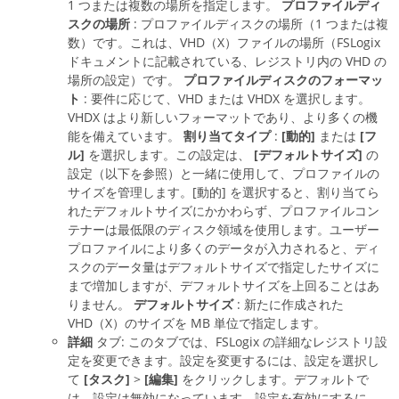
1 つまたは複数の場所を指定します。
プロファイルディ
スクの場所
: プロファイルディスクの場所（1 つまたは複
数）です。これは、VHD（X）ファイルの場所（FSLogix
ドキュメントに記載されている、レジストリ内の VHD の
場所の設定）です。
プロファイルディスクのフォーマッ
ト
: 要件に応じて、VHD または VHDX を選択します。
VHDX はより新しいフォーマットであり、より多くの機
能を備えています。
割り当てタイプ
:
[動的]
または
[フ
ル]
を選択します。この設定は、
[デフォルトサイズ]
の
設定（以下を参照）と一緒に使用して、プロファイルの
サイズを管理します。[動的] を選択すると、割り当てら
れたデフォルトサイズにかかわらず、プロファイルコン
テナーは最低限のディスク領域を使用します。ユーザー
プロファイルにより多くのデータが入力されると、ディ
スクのデータ量はデフォルトサイズで指定したサイズに
まで増加しますが、デフォルトサイズを上回ることはあ
りません。
デフォルトサイズ
: 新たに作成された
VHD（X）のサイズを MB 単位で指定します。
詳細
タブ: このタブでは、FSLogix の詳細なレジストリ設
定を変更できます。設定を変更するには、設定を選択し
て
[タスク]
>
[編集]
をクリックします。デフォルトで
は、設定は無効になっています。設定を有効にするに