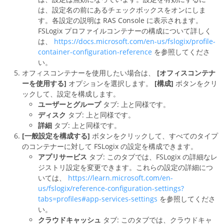
は、設定名の前にあるチェックボックスをオンにしま
す。各設定の説明は RAS Console に表示されます。
FSLogix プロファイルコンテナーの構成について詳しく
は、
https://docs.microsoft.com/en-us/fslogix/profile-
container-configuration-reference
を参照してくださ
い。
オフィスコンテナーを使用したい場合は、
[オフィスコンテナ
ーを使用する]
オプションを選択します。
[構成]
ボタンをクリ
ックして、設定を構成します。
ユーザーとグループ
タブ: 上と同様です。
ディスク
タブ: 上と同様です。
詳細
タブ: 上と同様です。
[一般設定を構成する]
ボタンをクリックして、すべてのタイプ
のコンテナーに対して FSLogix の設定を構成できます。
アプリサービス
タブ: このタブでは、FSLogix の詳細なレ
ジストリ設定を変更できます。これらの設定の詳細につ
いては、
https://learn.microsoft.com/en-
us/fslogix/reference-configuration-settings?
tabs=profiles#app-services-settings
を参照してくださ
い。
クラウドキャッシュ
タブ: このタブでは、クラウドキャ