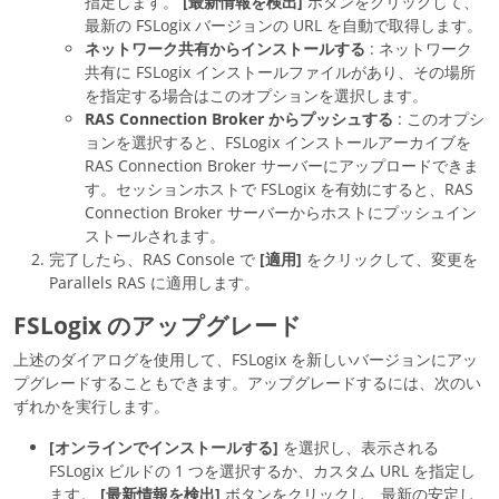
指定します。
[最新情報を検出]
ボタンをクリックして、
最新の FSLogix バージョンの URL を自動で取得します。
ネットワーク共有からインストールする
: ネットワーク
共有に FSLogix インストールファイルがあり、その場所
を指定する場合はこのオプションを選択します。
RAS Connection Broker からプッシュする
: このオプシ
ョンを選択すると、FSLogix インストールアーカイブを
RAS Connection Broker サーバーにアップロードできま
す。セッションホストで FSLogix を有効にすると、RAS
Connection Broker サーバーからホストにプッシュイン
ストールされます。
完了したら、RAS Console で
[適用]
をクリックして、変更を
Parallels RAS に適用します。
FSLogix のアップグレード
上述のダイアログを使用して、FSLogix を新しいバージョンにアッ
プグレードすることもできます。アップグレードするには、次のい
ずれかを実行します。
[オンラインでインストールする]
を選択し、表示される
FSLogix ビルドの 1 つを選択するか、カスタム URL を指定し
ます。
[最新情報を検出]
ボタンをクリックし、最新の安定し