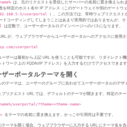
は、元のリクエストを受信したサーバーの名前に置き換えられま
tname%
数を特定のホスト名や IP アドレス（このゲートウェイや別のゲートウ
）。この方法では、常時ウェブリクエスト
192.168.5.5/userportal
ードコーディングしてしまうことはあまり実用的ではありませんが、そ
は定数で、ユーザーポータルログインページへのパスになります。
al
URL が、ウェブブラウザーからユーザーポータルへのアクセスに使用され
sp.com/userportal
ーザーは最初から上記 URL を使うことも可能ですが、リダイレクト機能
トワーク上の FQDN/IP アドレス）を入力するだけでアクセスできま
ーザーポータルテーマを開く
ルのテーマは、ユーザーのグループに合わせてユーザーポータルのデザ
ブリクエスト URL では、デフォルトのテーマが開きます。特定のテー
name%/userportal/?theme=<theme-name>
をテーマの名前に置き換えます。かっこや引用符は不要です。
e>
のテーマを開く場合、ウェブブラウザーに入力する URL にテーマ名を