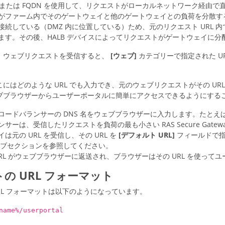
または FQDN を使用して、リクエストがローカルネットワーク経由で直接 Gatew
がファーム内でそのゲートウェイと他のゲートウェイとの負荷を分散する H
続している（DMZ 内に位置している）ため、元のリクエスト URL 内ではその 
ます。その後、HALB デバイスによってリクエストがゲートウェイに分
、ウェブリクエストを受信すると、
[ウェブ]
カテゴリーで指定された U
にはどのような URL でも入力でき、元のウェブリクエストがその U
ブブラウザーからユーザーポータルに簡単にアクセスできるようにする
ードバランサーの DNS 名をウェブブラウザーに入力します。たとえば、http
サーは、受信したリクエストを負荷の最も小さい RAS Secure Gate
は元の URL を受信し、その URL を
[デフォルト URL]
フィールドで指
ブセクションを参照してください。
URL がウェブブラウザーに返送され、ブラウザーはその URL を使っ
の URL フォーマット
RL フォーマットは以下のようになっています。
name%/userportal