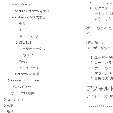
IP アドレス
ゲートウェイ
リクエスト
Secure Gateway を追加
ーネットに接
Gateway を構成する
ようになり
概要
ゲートウェイは
モード
す。
ネットワーク
理論的には、ここ
SSL/TLS
ユーザーがウェ
ユーザーポータル
ウェブ
ユーザーがロ
Wyse
ロードバラン
ゲートウェイ
セキュリティ
マット」
サ
Gateway の管理
置換後の 
Connection Broker
プロバイダー
デフォルト
サイトの既定値
デフォルトの U
セッション
公開
https://%host
監視