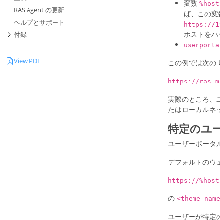
変数
%hos
RAS Agent の更新
ば、この変
ヘルプとサポート
https://
ホストをハ
付録
userport
View PDF
この例では次の 
https://ras.m
実際のところ、ユ
たはローカルネッ
特定のユ
ユーザーポータ
デフォルトのウェ
https://%host
の
<theme-nam
ユーザーが特定